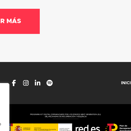
R MÁS
INIC
o